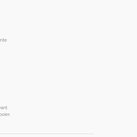
ente
want
oier.