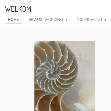
Ga
WELKOM
direct
naar
HOME
BEWUSTWORDING
VORMGEVING
de
hoofdinhoud