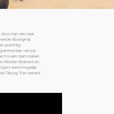
e door mijn reis naar
ekende Aboriginal
en prachtig
ramma liep van juli
ct is een start maken
gio Midden-Brabant en
project werd mogelijk
e Tilburg 'Een wereld