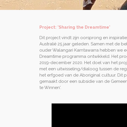
Project: 'Sharing the Dreamtime'
Dit project vindt zijn oorsprong en inspirati
Australië 25 jaar geleden. Samen met de b
ouder Walangari Karntawarra hebben we e
Dreamtime programma ontwikkeld. Het prog
2019-december 2020. Het doel van het proje
met een uitwisseling/dialoog tussen de re
het erfgoed van de Aboriginal cultuur. Dit 
gemaakt door een subsidie van de Gemeent
te Winnen'.