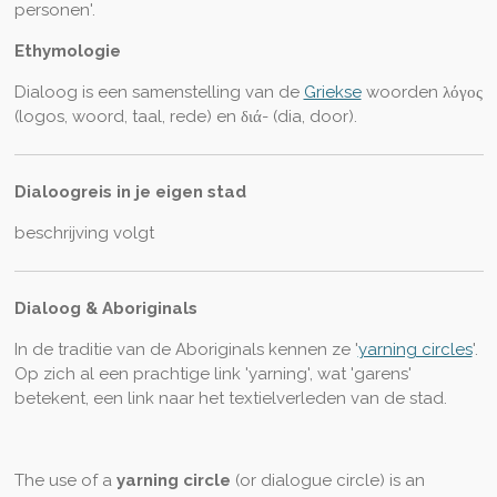
personen'.
Ethymologie
Dialoog
is een samenstelling van de
Griekse
woorden λόγος
(
logos
, woord, taal, rede) en διά- (
dia
, door).
Dialoogreis in je eigen stad
beschrijving volgt
Dialoog & Aboriginals
In de traditie van de Aboriginals kennen ze '
yarning circles
'.
Op zich al een prachtige link 'yarning', wat 'garens'
betekent, een link naar het textielverleden van de stad.
The use of a
yarning circle
(or dialogue circle) is an