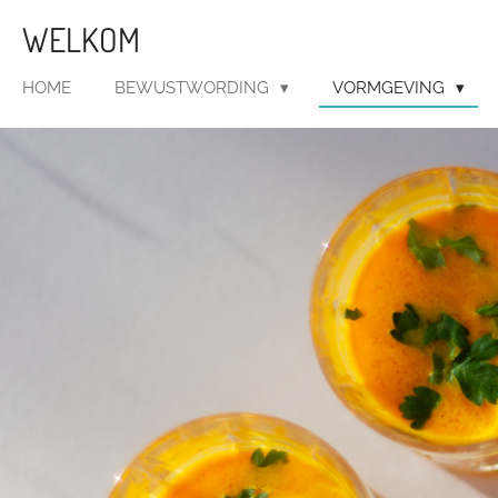
Ga
WELKOM
direct
naar
HOME
BEWUSTWORDING
VORMGEVING
de
hoofdinhoud